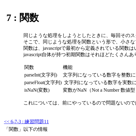
7 : 関数
同じような処理をしようとしたときに、毎回そのス
そこで、同じような処理を関数という形で、小さな
関数は、javascriptで最初から定義されている
javascript自体が持つ初期関数はそれほどた
関数
機能
parseInt(文字列)
文字列になっている数字を整数に
parseFloat(文字列)
文字列になっている数字を実数
isNaN(変数)
変数がNaN（Not a Number 数
これについては、前にやっているので問題ないので
<< 6-7-3 : 練習問題11
「関数」以下の情報