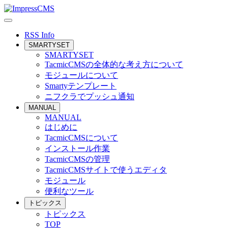
RSS Info
SMARTYSET
SMARTYSET
TacmicCMSの全体的な考え方について
モジュールについて
Smartyテンプレート
ニフクラでプッシュ通知
MANUAL
MANUAL
はじめに
TacmicCMSについて
インストール作業
TacmicCMSの管理
TacmicCMSサイトで使うエディタ
モジュール
便利なツール
トピックス
トピックス
TOP