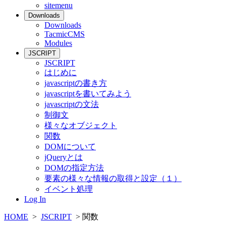
sitemenu
Downloads
Downloads
TacmicCMS
Modules
JSCRIPT
JSCRIPT
はじめに
javascriptの書き方
javascriptを書いてみよう
javascriptの文法
制御文
様々なオブジェクト
関数
DOMについて
jQueryとは
DOMの指定方法
要素の様々な情報の取得と設定（１）
イベント処理
Log In
HOME
>
JSCRIPT
> 関数